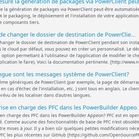
sure la génération de packages via PowerClient peut
e la génération de packages via PowerClient peut-être automatis
 le packaging, le déploiement et l'installation de votre applicatio
e composants tiers.
 de changer le dossier de destination de PowerClie...
 changer le dossier de destination de PowerClient pendant son instal
s le cloud par défaut, vous pouvez en créer un personnalisé. Le dé
 option permettant à l'utilisateur de l'application de modifier le
application le faire). Voici la documentation pertinente. [http://www.n
angue sont les messages système de PowerClient?
ème génériques de PowerClient (par exemple, la page de démarrage
n cas d'échec de l'installation, etc. ) sont tous en anglais. Le clie
 prévu de les localiser dans d'autres langues.
prise en charge des PFC dans les PowerBuilder Appeo..
se en charge des PFC dans les PowerBuilder Appeon? PFC est en op
. Comme aucune des fonctionnalités de base de PFC n'est obsolète
tre mises à jour. Il y a bien sûr quelques petites modifications néc
PFC les plus récentes sur GitHub [https://github.com/OpenSourcePF