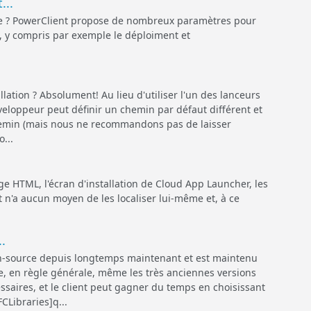
...
ée ? PowerClient propose de nombreux paramètres pour
n, y compris par exemple le déploiment et
lation ? Absolument! Au lieu d'utiliser l'un des lanceurs
veloppeur peut définir un chemin par défaut différent et
 chemin (mais nous ne recommandons pas de laisser
o...
 HTML, l'écran d'installation de Cloud App Launcher, les
nt n'a aucun moyen de les localiser lui-même et, à ce
.
en-source depuis longtemps maintenant et est maintenu
, en règle générale, même les très anciennes versions
essaires, et le client peut gagner du temps en choisissant
CLibraries]q...