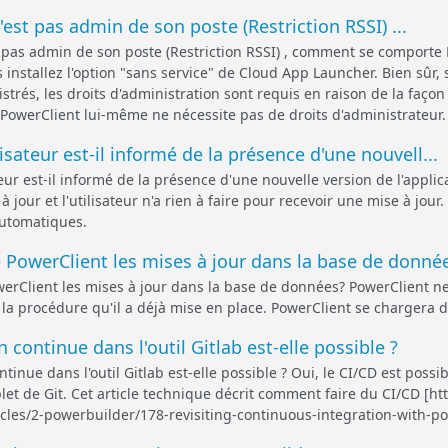
 n'est pas admin de son poste (Restriction RSSI) ...
est pas admin de son poste (Restriction RSSI) , comment se comporte
 installez l'option "sans service" de Cloud App Launcher. Bien sûr, s
strés, les droits d'administration sont requis en raison de la façon 
e PowerClient lui-même ne nécessite pas de droits d'administrateur.
sateur est-il informé de la présence d'une nouvell...
ur est-il informé de la présence d'une nouvelle version de l'applicati
 jour et l'utilisateur n'a rien à faire pour recevoir une mise à jo
automatiques.
owerClient les mises à jour dans la base de donnée
Client les mises à jour dans la base de données? PowerClient ne 
 la procédure qu'il a déjà mise en place. PowerClient se chargera d'
 continue dans l'outil Gitlab est-elle possible ?
tinue dans l'outil Gitlab est-elle possible ? Oui, le CI/CD est possi
et de Git. Cet article technique décrit comment faire du CI/CD [h
ticles/2-powerbuilder/178-revisiting-continuous-integration-with-