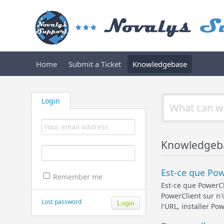
Home
Submit a Ticket
Knowledgebase
Login
Knowledgeba
Est-ce que Pow
Remember me
Est-ce que PowerCli
PowerClient sur n'i
Lost password
l'URL, installer P